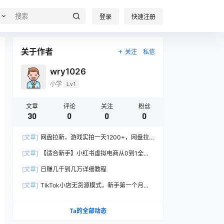
登录
快速注册
关于作者
关注
私信
wry1026
小学
Lv1
文章
评论
关注
粉丝
30
0
0
0
[文章]
网盘拉新，游戏实拍一天1200+，网盘拉
新多种思路拆解！
[文章]
【适合新手】小红书虚拟电商从0到1全流
程拆解!无保留分享
[文章]
日赚几千到几万详细教程
[文章]
TikTok小店无货源模式，新手第一个月盈
利5000＋复盘
Ta的全部动态