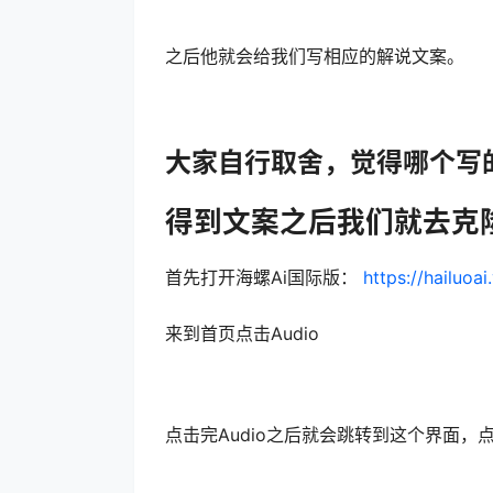
第二段提示:
hello 树先生电影的第一人称解说，。
经结婚生子，我却每天活得像个孙子一样
喊我一声素格，其实我心里看得比谁都清楚
我踹开。在村子里我一直是个可有可无的
调侃我的穿着，调侃我的举止，甚至调侃
作，有个温暖的家，可现世往往不如人意
有时候我为了招点存在感，我只能将那一
濡目染之下，不把我这个窝囊的人放在眼
你的二厨为了办厂拿到更多的拆迁款，竟
霸道了很多年，这种人我自然是惹不起的
于出现了幻觉，我看到了我的父亲，他在
让我在无数个夜晚从梦中惊醒。我时常幻
是觉得我会把生活搞得一团糟，毕竟有些