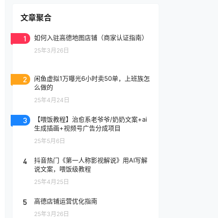
文章聚合
1
如何入驻高德地图店铺（商家认证指南）
25年3月26日
2
闲鱼虚拟1万曝光6小时卖50单，上班族怎
么做的
25年4月24日
3
【喂饭教程】治愈系老爷爷/奶奶文案+ai
生成插画+视频号广告分成项目
25年5月6日
4
抖音热门《第一人称影视解说》用AI写解
说文案，喂饭级教程
25年4月25日
5
高德店铺运营优化指南
25年3月26日