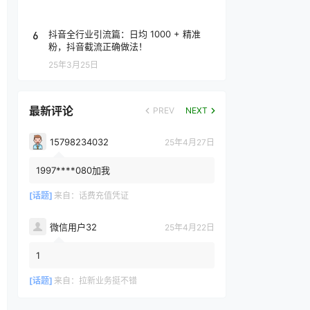
6
抖音全行业引流篇：日均 1000 + 精准
粉，抖音截流正确做法！
25年3月25日
最新评论
PREV
NEXT
15798234032
25年4月27日
1997****080加我
[话题]
来自：
话费充值凭证
微信用户32
25年4月22日
1
[话题]
来自：
拉新业务挺不错