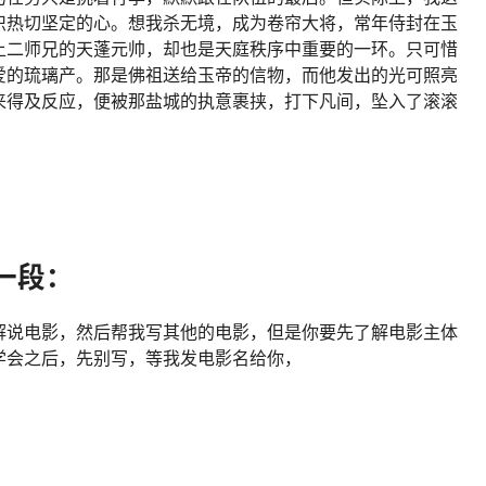
炽热切坚定的心。想我杀无境，成为卷帘大将，常年侍封在玉
上二师兄的天蓬元帅，却也是天庭秩序中重要的一环。只可惜
爱的琉璃产。那是佛祖送给玉帝的信物，而他发出的光可照亮
来得及反应，便被那盐城的执意裹挟，打下凡间，坠入了滚滚