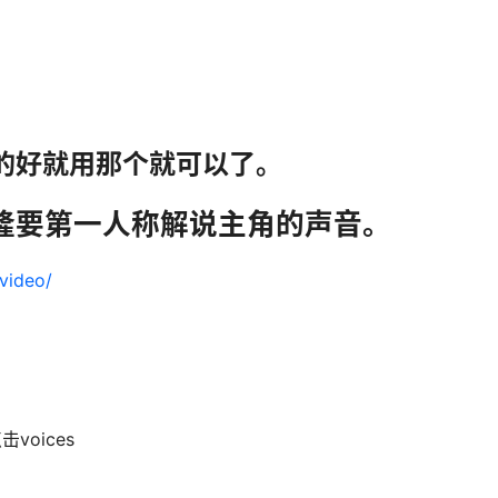
我叫树，今年 30 多了，还一无是处。像我这个年纪的人多半都已
，拼了命也换不来一丝尊严。他们都瞧不上我，但明面上还是
。我知道他们心情好了喊我一声sug，心情不好就会一脚把
人，就连喝酒也是临时凑的角色。他们话里话外都在调侃我，
我对生活那点仅存的期待。我也想像他们一样，有个体面的工
。谁都听得出这是对我的嘲讽，但我没脾气,只能将就地附和。
丝脾气发泄到小朋友身上，可就算是小朋友，也在大人们的耳
里。正好过来，回到家后，母亲又说了一件让我头疼的事。趁
强行霸占了我家的土地。二厨是谁?村长的小舅子，在村里横行
，但这回我连剁都剁不掉了，在这种长期的精神压力下，我终
我心中一直是个模糊又可怕的影子，他对哥哥所做的那些事，
想如果他们还活着，我的生活会不会有所改变，但想来想去还
东西从出生就已经注定。