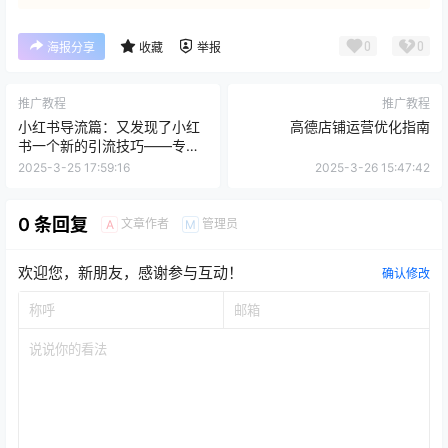
0
0
海报分享
收藏
举报
推广教程
推广教程
小红书导流篇：又发现了小红
高德店铺运营优化指南
书一个新的引流技巧——专辑
引流
2025-3-25 17:59:16
2025-3-26 15:47:42
0 条回复
文章作者
管理员
A
M
欢迎您，新朋友，感谢参与互动！
确认修改