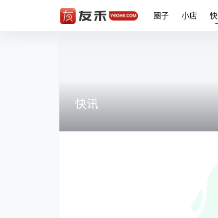
圈子
小店
快
快讯