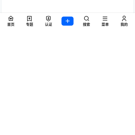
证书生成成功，点查看证书文件夹，把这个证书发过来
首页
专题
认证
搜索
菜单
我的
这篇文章对你有帮助吗？
是
否
0
人中
0
人觉得有帮助
举报